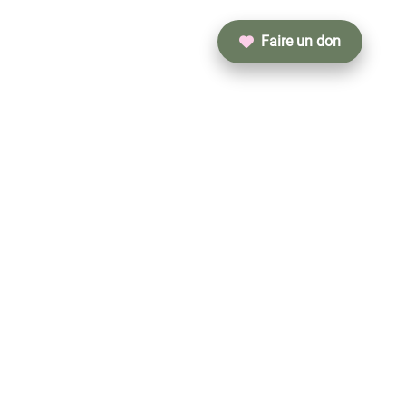
Faire un don
INFORMATIONS
Rue du Foyer Leuzois 31
7900 Leuze-en-Hainaut, Belgique
coussinetsducoeur@yahoo.com
Conditions générales d’utilisation
Mentions légales
Politique de confidentialité