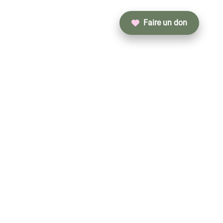
Faire un don
INFORMATIONS
Rue du Foyer Leuzois 31
7900 Leuze-en-Hainaut, Belgique
coussinetsducoeur@yahoo.com
Conditions générales d’utilisation
Mentions légales
Politique de confidentialité