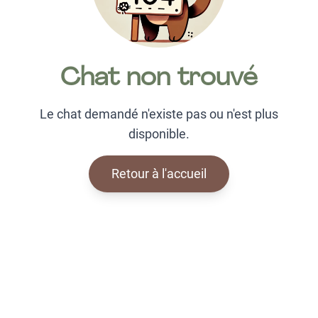
Chat non trouvé
Le chat demandé n'existe pas ou n'est plus
disponible.
Retour à l'accueil